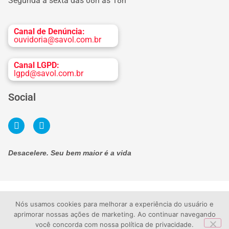
Segunda a sexta das 08h às 18h
Canal de Denúncia:
ouvidoria@savol.com.br
Canal LGPD:
lgpd@savol.com.br
Social
Desacelere. Seu bem maior é a vida
Termos de uso
Política de privacidade
Nós usamos cookies para melhorar a experiência do usuário e
aprimorar nossas ações de marketing. Ao continuar navegando
SAVOL Peugeot | SAVOL MERCI VEICULOS LTDA
você concorda com nossa política de privacidade.
CNPJ: 25.079.653.0001-39