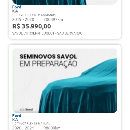
Ford
KA
1.0 TI-VCT FLEX SE PLUS MANUAL
2019
- 2020
200897km
R$ 35.990,00
SAVOL CITROEN/PEUGEOT - SAO BERNARDO
Ford
KA
1.0 TI-VCT FLEX SE MANUAL
2020
- 2021
98600km