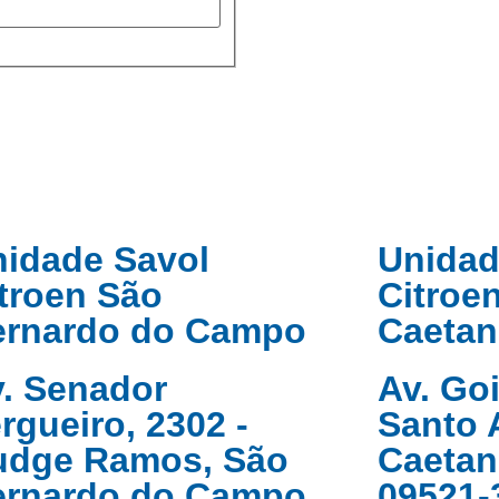
idade Savol
Unidad
troen São
Citroe
ernardo do Campo
Caetan
. Senador
Av. Goi
rgueiro, 2302 -
Santo 
udge Ramos, São
Caetano
ernardo do Campo
09521-