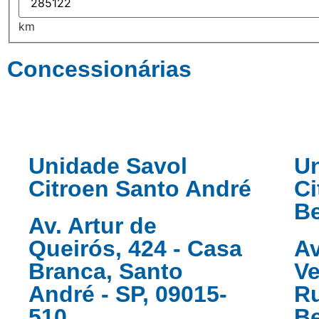
km
Concessionárias
Unidade Savol
Un
Citroen Santo André
Ci
B
Av. Artur de
Queirós, 424 - Casa
Av
Branca, Santo
Ve
André - SP, 09015-
R
510
B