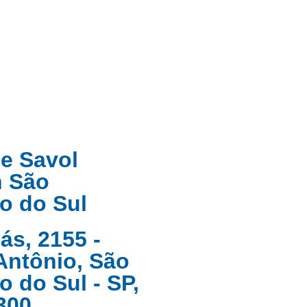
e Savol
n São
o do Sul
ás, 2155 -
Antônio, São
 do Sul - SP,
300