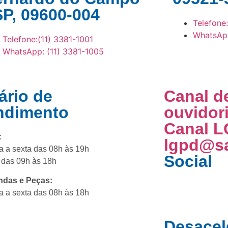
SP, 09600-004
Telefone
WhatsApp
Telefone:(11) 3381-1001
WhatsApp: (11) 3381-1005
ário de
Canal d
ndimento
ouvidor
Canal L
:
lgpd@sa
 a sexta das 08h às 19h
Social
das 09h às 18h
ndas e Peças:
 a sexta das 08h às 18h
Desacel