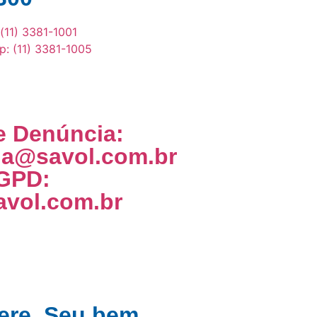
:(11) 3381-1001
: (11) 3381-1005
e Denúncia:
ia@savol.com.br
GPD:
vol.com.br
ere. Seu bem